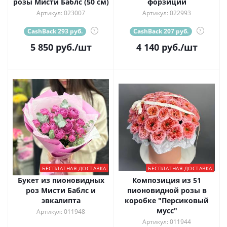
розы Мисти Баблс (50 см)
форзиции
Артикул: 023007
Артикул: 022993
CashBack 293 руб.
?
CashBack 207 руб.
?
5 850
руб.
/шт
4 140
руб.
/шт
БЕСПЛАТНАЯ ДОСТАВКА
БЕСПЛАТНАЯ ДОСТАВКА
Букет из пионовидных
Композиция из 51
роз Мисти Баблс и
пионовидной розы в
эвкалипта
коробке "Персиковый
мусс"
Артикул: 011948
Артикул: 011944