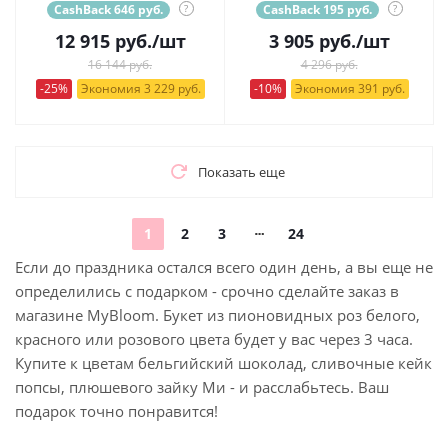
CashBack 646 руб.
?
CashBack 195 руб.
?
12 915
руб.
/шт
3 905
руб.
/шт
16 144 руб.
4 296 руб.
-25%
Экономия 3 229 руб.
-10%
Экономия 391 руб.
Показать еще
1
2
3
24
Если до праздника остался всего один день, а вы еще не
определились с подарком - срочно сделайте заказ в
магазине MyBloom. Букет из пионовидных роз белого,
красного или розового цвета будет у вас через 3 часа.
Купите к цветам бельгийский шоколад, сливочные кейк
попсы, плюшевого зайку Ми - и расслабьтесь. Ваш
подарок точно понравится!