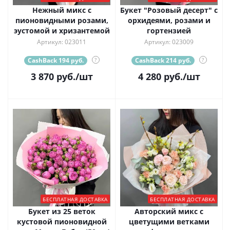
Нежный микс с
Букет "Розовый десерт" с
пионовидными розами,
орхидеями, розами и
эустомой и хризантемой
гортензией
Артикул: 023011
Артикул: 023009
CashBack 194 руб.
?
CashBack 214 руб.
?
3 870
руб.
/шт
4 280
руб.
/шт
БЕСПЛАТНАЯ ДОСТАВКА
БЕСПЛАТНАЯ ДОСТАВКА
Букет из 25 веток
Авторский микс с
кустовой пионовидной
цветущими ветками