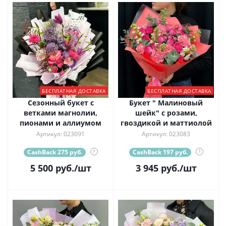
БЕСПЛАТНАЯ ДОСТАВКА
БЕСПЛАТНАЯ ДОСТАВКА
Сезонный букет с
Букет " Малиновый
ветками магнолии,
шейк" с розами,
пионами и аллиумом
гвоздикой и маттиолой
Артикул: 023091
Артикул: 023083
CashBack 275 руб.
?
CashBack 197 руб.
?
5 500
руб.
/шт
3 945
руб.
/шт