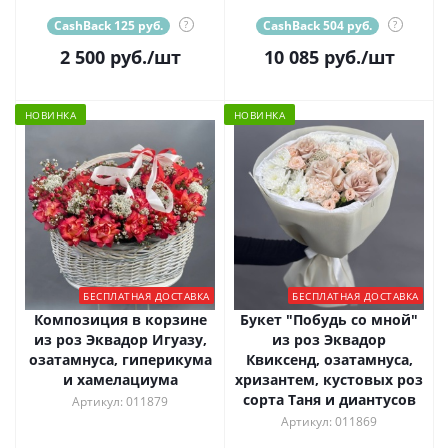
CashBack 125 руб.
?
CashBack 504 руб.
?
2 500
руб.
/шт
10 085
руб.
/шт
НОВИНКА
НОВИНКА
БЕСПЛАТНАЯ ДОСТАВКА
БЕСПЛАТНАЯ ДОСТАВКА
Композиция в корзине
Букет "Побудь со мной"
из роз Эквадор Игуазу,
из роз Эквадор
озатамнуса, гиперикума
Квиксенд, озатамнуса,
и хамелациума
хризантем, кустовых роз
сорта Таня и диантусов
Артикул: 011879
Артикул: 011869