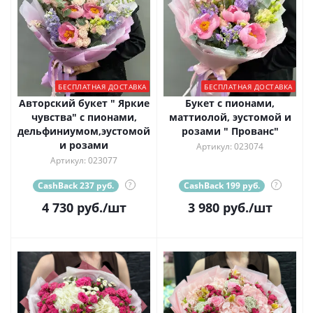
БЕСПЛАТНАЯ ДОСТАВКА
БЕСПЛАТНАЯ ДОСТАВКА
Авторский букет " Яркие
Букет с пионами,
чувства" с пионами,
маттиолой, эустомой и
дельфиниумом,эустомой
розами " Прованс"
и розами
Артикул: 023074
Артикул: 023077
CashBack 237 руб.
?
CashBack 199 руб.
?
4 730
руб.
/шт
3 980
руб.
/шт