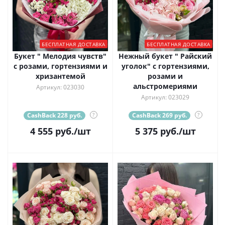
БЕСПЛАТНАЯ ДОСТАВКА
БЕСПЛАТНАЯ ДОСТАВКА
Букет " Мелодия чувств"
Нежный букет " Райский
с розами, гортензиями и
уголок" с гортензиями,
хризантемой
розами и
альстромериями
Артикул: 023030
Артикул: 023029
CashBack 228 руб.
?
CashBack 269 руб.
?
4 555
руб.
/шт
5 375
руб.
/шт