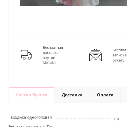
Бесплатная
Бесплат
доставка
записка
внутри
букету
МКАДа!
Состав букета
Доставка
Оплата
Гвоздика одноголовая
7 шт
Эустома лизиантус Голл.