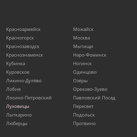
Красноармейск
Можайск
Красногорск
Москва
Краснозаводск
Мытищи
Краснознаменск
Наро-Фоминск
Кубинка
Ногинск
Куровское
Одинцово
Ликино-Дулёво
Озёры
Лобня
Орехово-Зуево
Лосино-Петровский
Павловский Посад
Луховицы
Пересвет
Лыткарино
Подольск
Люберцы
Протвино