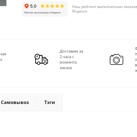
Наш рейтинг выполненных заказов
Яндексе
Ф
Доставим за
ная
2 часа с
 к
момента
заказа
Самовывоз
Тэги