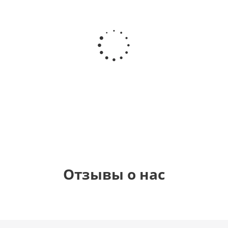
Шар
Шар
Шар
Шар
гелиевый
гелиевый
гелиевый
Звезда - С
цифра 4
цифра 3
цифра 1
днем
(40х102
(40х102
(40х102
рождения
см)
см)
см)
(45 см)
1 330
1 330
1 330
895
руб.
руб.
руб.
руб.
Отзывы о нас