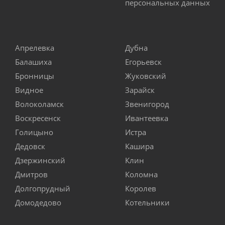
персональных данных
Апрелевка
Дубна
Балашиха
Егорьевск
Бронницы
Жуковский
Видное
Зарайск
Волоколамск
Звенигород
Воскресенск
Ивантеевка
Голицыно
Истра
Дедовск
Кашира
Дзержинский
Клин
Дмитров
Коломна
Долгопрудный
Королев
Домодедово
Котельники