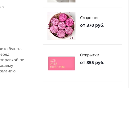
 в
Сладости
от 370 руб.
ото букета
перед
Открытки
отправкой по
от 355 руб.
вашему
желанию