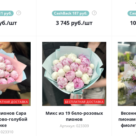
1 руб.
?
CashBack 187 руб.
?
Cas
уб.
/шт
3 745
руб.
/шт
10
АТНАЯ ДОСТАВКА
БЕСПЛАТНАЯ ДОСТАВКА
пионов Сара
Микс из 19 бело-розовых
Весенн
ово-голубой
пионов
пионам
нке
фиоле
Артикул: 023309
 023310