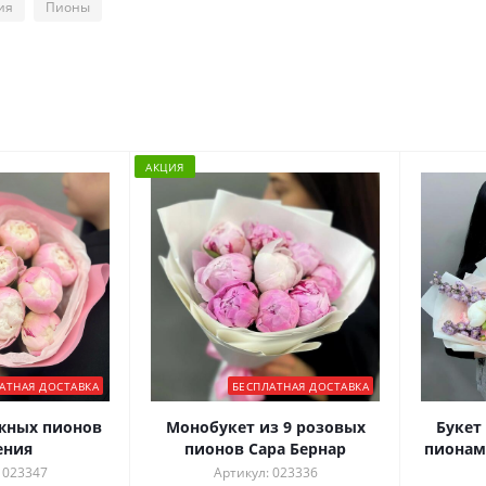
ия
Пионы
АКЦИЯ
АТНАЯ ДОСТАВКА
БЕСПЛАТНАЯ ДОСТАВКА
ежных пионов
Монобукет из 9 розовых
Букет 
ения
пионов Сара Бернар
пионам
 023347
Артикул: 023336