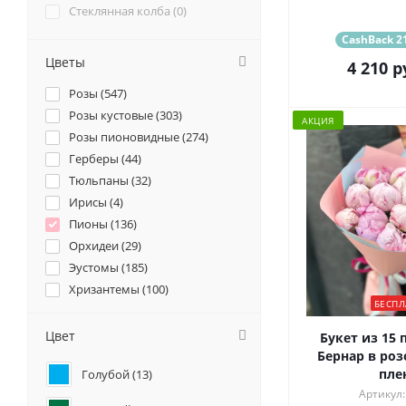
Стеклянная колба (
0
)
CashBack 21
Цветы
4 210
р
Розы (
547
)
Розы кустовые (
303
)
АКЦИЯ
Розы пионовидные (
274
)
Герберы (
44
)
Тюльпаны (
32
)
Ирисы (
4
)
Пионы (
136
)
Орхидеи (
29
)
Эустомы (
185
)
Хризантемы (
100
)
БЕСПЛ
Ромашки (
10
)
Ранункулюсы (
58
)
Цвет
Букет из 15 
Альстромерии (
51
)
Бернар в роз
пле
Голубой (
13
)
Гортензии (
122
)
Артикул:
Лилии (
26
)