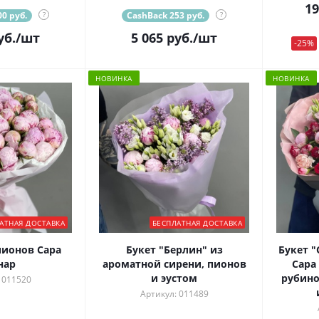
19
0 руб.
?
CashBack 253 руб.
?
уб.
/шт
5 065
руб.
/шт
-25%
НОВИНКА
НОВИНКА
АТНАЯ ДОСТАВКА
БЕСПЛАТНАЯ ДОСТАВКА
пионов Сара
Букет "Берлин" из
Букет 
нар
ароматной сирени, пионов
Сара
и эустом
рубино
 011520
Артикул: 011489