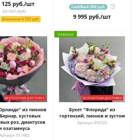
 125
руб.
/шт
CashBack 500 руб.
?
23 907 руб.
9 995
руб.
/шт
Экономия 4 782 руб.
НОВИНКА
БЕСПЛАТНАЯ ДОСТАВКА
БЕСПЛАТНАЯ ДОСТАВКА
"Орландо" из пионов
Букет "Флорида" из
 Бернар, кустовых
гортензий, пионов и эустом
вых роз, диантусов
Артикул: 010725
и озатамнуса
Артикул: 011482