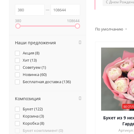
С Днем Рожден
380
108644
По умолчанию
Наши предложения
Акция (
8
)
Хит (
13
)
Советуем (
1
)
Новинка (
60
)
Бесплатная доставка (
136
)
Композиция
БЕСПЛ
Букет (
122
)
Корзина (
3
)
Букет из 9 н
Коробка (
8
)
Гард
Букет комплимент (
0
)
Артикул: