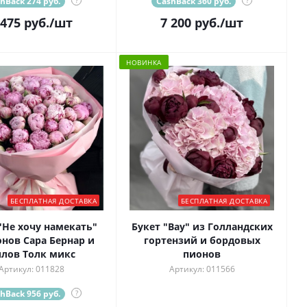
hBack 274 руб.
?
CashBack 360 руб.
?
 475
руб.
/шт
7 200
руб.
/шт
НОВИНКА
БЕСПЛАТНАЯ ДОСТАВКА
БЕСПЛАТНАЯ ДОСТАВКА
"Не хочу намекать"
Букет "Вау" из Голландских
онов Сара Бернар и
гортензий и бордовых
лов Толк микс
пионов
Артикул: 011828
Артикул: 011566
hBack 956 руб.
?