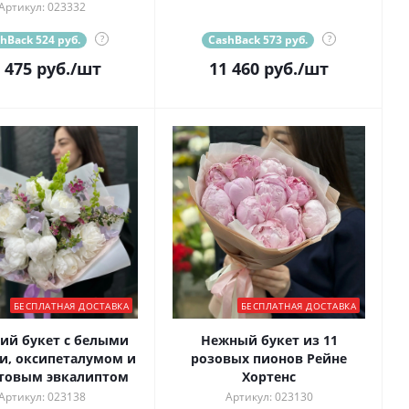
Артикул: 023332
hBack 524 руб.
?
CashBack 573 руб.
?
 475
руб.
/шт
11 460
руб.
/шт
БЕСПЛАТНАЯ ДОСТАВКА
БЕСПЛАТНАЯ ДОСТАВКА
ий букет с белыми
Нежный букет из 11
и, оксипеталумом и
розовых пионов Рейне
товым эвкалиптом
Хортенс
Артикул: 023138
Артикул: 023130