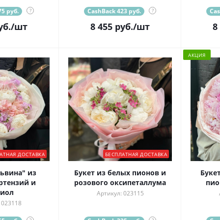
5 руб.
?
CashBack 423 руб.
?
Cas
уб.
/шт
8 455
руб.
/шт
8
АКЦИЯ
АТНАЯ ДОСТАВКА
БЕСПЛАТНАЯ ДОСТАВКА
ьвина" из
Букет из белых пионов и
Буке
ртензий и
розового оксипеталлума
пио
тиол
Артикул: 023115
 023118