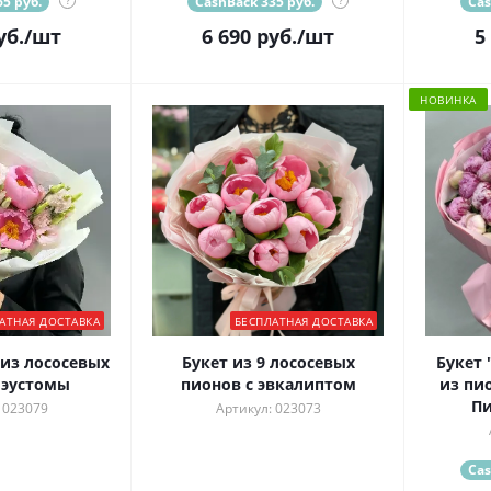
5 руб.
?
CashBack 335 руб.
?
Cas
уб.
/шт
6 690
руб.
/шт
5
НОВИНКА
АТНАЯ ДОСТАВКА
БЕСПЛАТНАЯ ДОСТАВКА
из лососевых
Букет из 9 лососевых
Букет 
 эустомы
пионов с эвкалиптом
из пи
Пи
 023079
Артикул: 023073
Cas