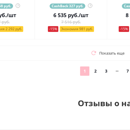
8 руб.
?
CashBack 327 руб.
?
Cas
уб.
/шт
6 535
руб.
/шт
8
 руб.
7 516 руб.
ия 2 292 руб.
-15%
Экономия 981 руб.
-15%
Показать еще
1
2
3
7
Отзывы о н