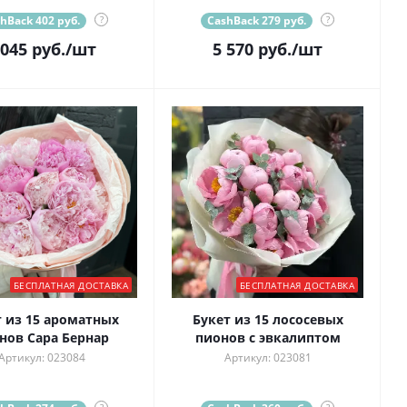
hBack 402 руб.
?
CashBack 279 руб.
?
 045
руб.
/шт
5 570
руб.
/шт
БЕСПЛАТНАЯ ДОСТАВКА
БЕСПЛАТНАЯ ДОСТАВКА
т из 15 ароматных
Букет из 15 лососевых
нов Сара Бернар
пионов с эвкалиптом
Артикул: 023084
Артикул: 023081