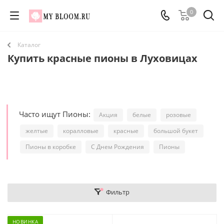
0
Каталог
Купить красные пионы в Луховицах
Часто ищут Пионы:
Акция
белые
розовые
желтые
коралловые
красные
большой букет
Пионы в коробке
С Днем Рождения
Пионы
Фильтр
НОВИНКА