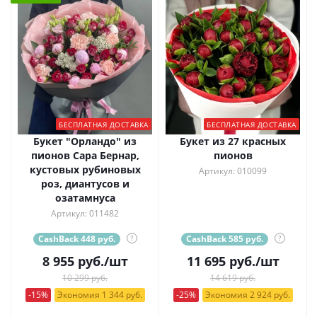
БЕСПЛАТНАЯ ДОСТАВКА
БЕСПЛАТНАЯ ДОСТАВКА
Букет "Орландо" из
Букет из 27 красных
пионов Сара Бернар,
пионов
кустовых рубиновых
Артикул: 010099
роз, диантусов и
озатамнуса
Артикул: 011482
CashBack 448 руб.
?
CashBack 585 руб.
?
8 955
руб.
/шт
11 695
руб.
/шт
10 299 руб.
14 619 руб.
-15%
Экономия 1 344 руб.
-25%
Экономия 2 924 руб.