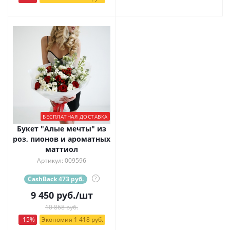
БЕСПЛАТНАЯ ДОСТАВКА
Букет "Алые мечты" из
роз, пионов и ароматных
маттиол
Артикул: 009596
CashBack 473 руб.
?
9 450
руб.
/шт
10 868 руб.
-15%
Экономия 1 418 руб.