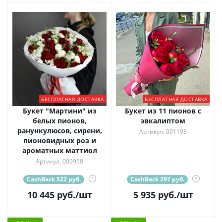
БЕСПЛАТНАЯ ДОСТАВКА
БЕСПЛАТНАЯ ДОСТАВКА
Букет "Мартини" из
Букет из 11 пионов с
белых пионов,
эвкалиптом
ранункулюсов, сирени,
Артикул: 001193
пионовидных роз и
ароматных маттиол
Артикул: 009958
CashBack 522 руб.
?
CashBack 297 руб.
?
10 445
руб.
/шт
5 935
руб.
/шт