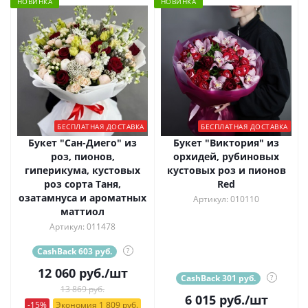
НОВИНКА
НОВИНКА
БЕСПЛАТНАЯ ДОСТАВКА
БЕСПЛАТНАЯ ДОСТАВКА
Букет "Сан-Диего" из
Букет "Виктория" из
роз, пионов,
орхидей, рубиновых
гиперикума, кустовых
кустовых роз и пионов
роз сорта Таня,
Red
озатамнуса и ароматных
Артикул: 010110
маттиол
Артикул: 011478
CashBack 603 руб.
?
12 060
руб.
/шт
CashBack 301 руб.
?
13 869 руб.
6 015
руб.
/шт
-15%
Экономия 1 809 руб.