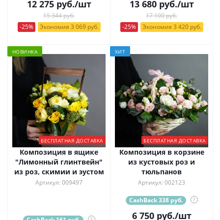
12 275
руб.
/шт
13 680
руб.
/шт
15 344 руб.
17 100 руб.
-25%
Экономия 3 069 руб.
-25%
Экономия 3 420 руб.
НОВИНКА
ХИТ
БЕСПЛАТНАЯ ДОСТАВКА
БЕСПЛАТНАЯ ДОСТАВКА
Композиция в ящике
Композиция в корзине
"Лимонный глинтвейн"
из кустовых роз и
из роз, скимии и эустом
тюльпанов
Артикул: 009497
Артикул: 002123
CashBack 338 руб.
?
6 750
руб.
/шт
CashBack 161 руб.
?