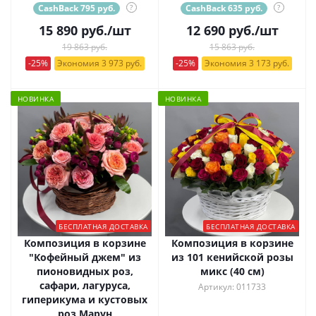
CashBack 795 руб.
?
CashBack 635 руб.
?
15 890
руб.
/шт
12 690
руб.
/шт
19 863 руб.
15 863 руб.
-25%
Экономия 3 973 руб.
-25%
Экономия 3 173 руб.
НОВИНКА
НОВИНКА
БЕСПЛАТНАЯ ДОСТАВКА
БЕСПЛАТНАЯ ДОСТАВКА
Композиция в корзине
Композиция в корзине
"Кофейный джем" из
из 101 кенийской розы
пионовидных роз,
микс (40 см)
сафари, лагуруса,
Артикул: 011733
гиперикума и кустовых
роз Марун