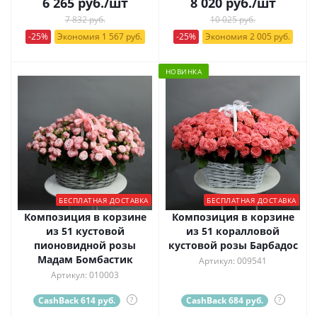
6 265
руб.
/шт
8 020
руб.
/шт
7 832 руб.
10 025 руб.
-25%
Экономия 1 567 руб.
-25%
Экономия 2 005 руб.
НОВИНКА
БЕСПЛАТНАЯ ДОСТАВКА
БЕСПЛАТНАЯ ДОСТАВКА
Композиция в корзине
Композиция в корзине
из 51 кустовой
из 51 коралловой
пионовидной розы
кустовой розы Барбадос
Мадам Бомбастик
Артикул: 009541
Артикул: 010003
CashBack 614 руб.
?
CashBack 684 руб.
?