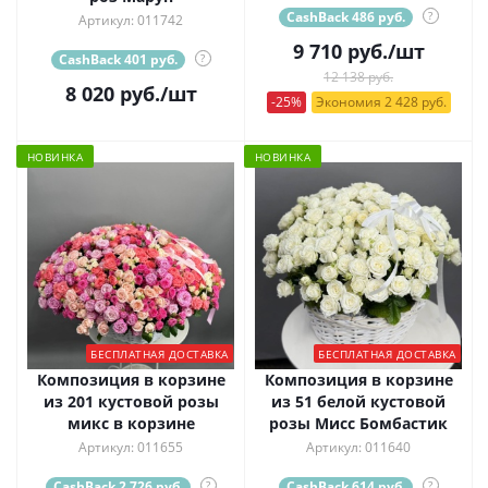
CashBack 486 руб.
?
Артикул: 011742
9 710
руб.
/шт
CashBack 401 руб.
?
12 138 руб.
8 020
руб.
/шт
-25%
Экономия 2 428 руб.
НОВИНКА
НОВИНКА
БЕСПЛАТНАЯ ДОСТАВКА
БЕСПЛАТНАЯ ДОСТАВКА
Композиция в корзине
Композиция в корзине
из 201 кустовой розы
из 51 белой кустовой
микс в корзине
розы Мисс Бомбастик
Артикул: 011655
Артикул: 011640
CashBack 2 726 руб.
?
CashBack 614 руб.
?