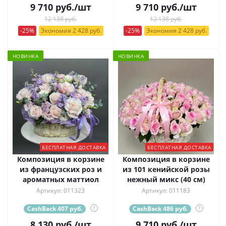
9 710
руб.
/шт
9 710
руб.
/шт
12 138 руб.
12 138 руб.
-25%
Экономия 2 428 руб.
-25%
Экономия 2 428 руб.
НОВИНКА
НОВИНКА
БЕСПЛАТНАЯ ДОСТАВКА
БЕСПЛАТНАЯ ДОСТАВКА
Композиция в корзине
Композиция в корзине
из французских роз и
из 101 кенийской розы
ароматных маттиол
нежный микс (40 см)
Артикул: 011323
Артикул: 011183
CashBack 407 руб.
?
CashBack 486 руб.
?
8 130
руб.
/шт
9 710
руб.
/шт