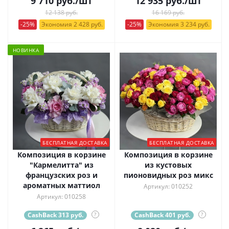
9 710
руб.
/шт
12 935
руб.
/шт
12 138 руб.
16 169 руб.
-25%
Экономия 2 428 руб.
-25%
Экономия 3 234 руб.
НОВИНКА
БЕСПЛАТНАЯ ДОСТАВКА
БЕСПЛАТНАЯ ДОСТАВКА
Композиция в корзине
Композиция в корзине
"Кармелитта" из
из кустовых
французских роз и
пионовидных роз микс
ароматных маттиол
Артикул: 010252
Артикул: 010258
CashBack 313 руб.
?
CashBack 401 руб.
?