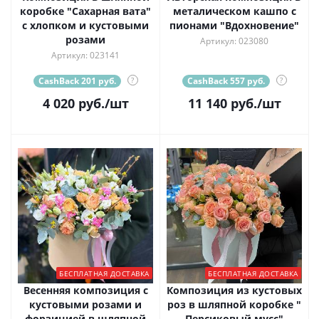
коробке "Сахарная вата"
металическом кашпо с
с хлопком и кустовыми
пионами "Вдохновение"
розами
Артикул: 023080
Артикул: 023141
CashBack 201 руб.
?
CashBack 557 руб.
?
4 020
руб.
/шт
11 140
руб.
/шт
БЕСПЛАТНАЯ ДОСТАВКА
БЕСПЛАТНАЯ ДОСТАВКА
Весенняя композиция с
Композиция из кустовых
кустовыми розами и
роз в шляпной коробке "
форзицией в шляпной
Персиковый мусс"