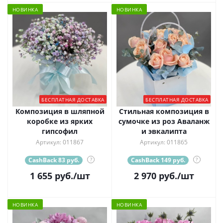
НОВИНКА
НОВИНКА
БЕСПЛАТНАЯ ДОСТАВКА
БЕСПЛАТНАЯ ДОСТАВКА
Композиция в шляпной
Стильная композиция в
коробке из ярких
сумочке из роз Аваланж
гипсофил
и эвкалипта
Артикул: 011867
Артикул: 011865
CashBack 83 руб.
?
CashBack 149 руб.
?
1 655
руб.
/шт
2 970
руб.
/шт
НОВИНКА
НОВИНКА