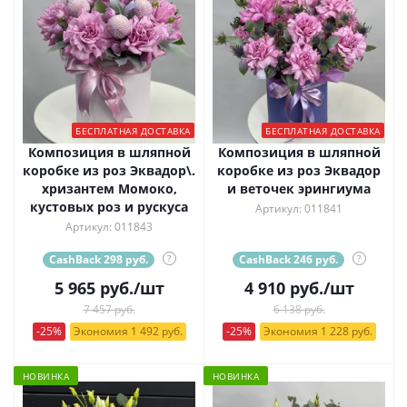
БЕСПЛАТНАЯ ДОСТАВКА
БЕСПЛАТНАЯ ДОСТАВКА
Композиция в шляпной
Композиция в шляпной
коробке из роз Эквадор\.
коробке из роз Эквадор
хризантем Момоко,
и веточек эрингиума
кустовых роз и рускуса
Артикул: 011841
Артикул: 011843
CashBack 298 руб.
?
CashBack 246 руб.
?
5 965
руб.
/шт
4 910
руб.
/шт
7 457 руб.
6 138 руб.
-25%
Экономия 1 492 руб.
-25%
Экономия 1 228 руб.
НОВИНКА
НОВИНКА