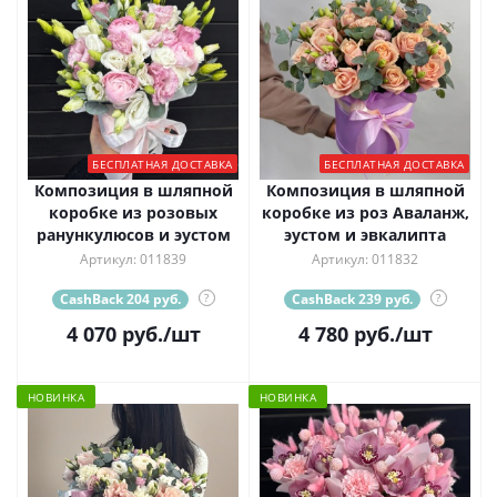
БЕСПЛАТНАЯ ДОСТАВКА
БЕСПЛАТНАЯ ДОСТАВКА
Композиция в шляпной
Композиция в шляпной
коробке из розовых
коробке из роз Аваланж,
ранункулюсов и эустом
эустом и эвкалипта
Артикул: 011839
Артикул: 011832
CashBack 204 руб.
?
CashBack 239 руб.
?
4 070
руб.
/шт
4 780
руб.
/шт
НОВИНКА
НОВИНКА