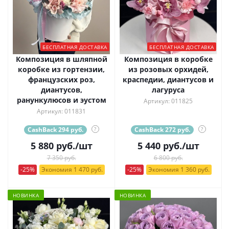
БЕСПЛАТНАЯ ДОСТАВКА
БЕСПЛАТНАЯ ДОСТАВКА
Композиция в шляпной
Композиция в коробке
коробке из гортензии,
из розовых орхидей,
французских роз,
краспедии, диантусов и
диантусов,
лагуруса
ранункулюсов и эустом
Артикул: 011825
Артикул: 011831
CashBack 294 руб.
?
CashBack 272 руб.
?
5 880
руб.
/шт
5 440
руб.
/шт
7 350 руб.
6 800 руб.
-25%
Экономия 1 470 руб.
-25%
Экономия 1 360 руб.
НОВИНКА
НОВИНКА