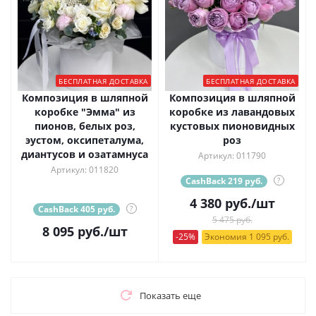
БЕСПЛАТНАЯ ДОСТАВКА
БЕСПЛАТНАЯ ДОСТАВКА
Композиция в шляпной
Композиция в шляпной
коробке "Эмма" из
коробке из лавандовых
пионов, белых роз,
кустовых пионовидных
эустом, оксипеталума,
роз
диантусов и озатамнуса
Артикул: 011790
Артикул: 011820
CashBack 219 руб.
?
4 380
руб.
/шт
CashBack 405 руб.
?
5 475 руб.
8 095
руб.
/шт
-25%
Экономия 1 095 руб.
Показать еще