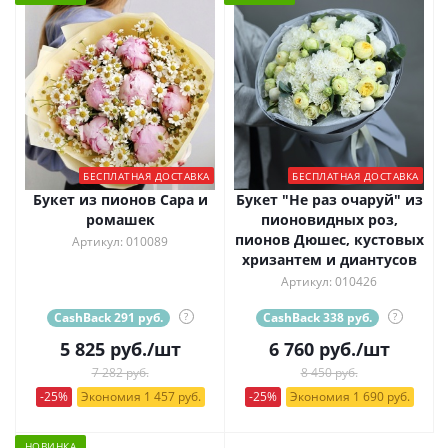
БЕСПЛАТНАЯ ДОСТАВКА
БЕСПЛАТНАЯ ДОСТАВКА
Букет из пионов Сара и
Букет "Не раз очаруй" из
ромашек
пионовидных роз,
пионов Дюшес, кустовых
Артикул: 010089
хризантем и диантусов
Артикул: 010426
CashBack 291 руб.
?
CashBack 338 руб.
?
5 825
руб.
/шт
6 760
руб.
/шт
7 282 руб.
8 450 руб.
-25%
Экономия 1 457 руб.
-25%
Экономия 1 690 руб.
НОВИНКА