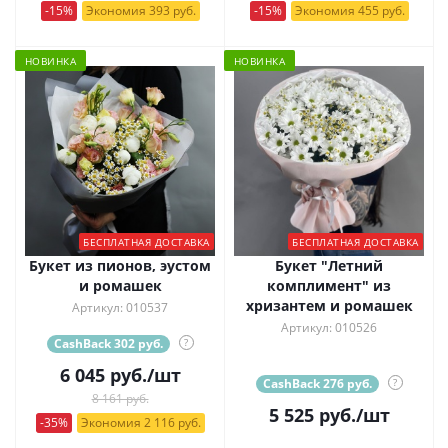
-15%
Экономия 393 руб.
-15%
Экономия 455 руб.
НОВИНКА
НОВИНКА
БЕСПЛАТНАЯ ДОСТАВКА
БЕСПЛАТНАЯ ДОСТАВКА
Букет из пионов, эустом
Букет "Летний
и ромашек
комплимент" из
хризантем и ромашек
Артикул: 010537
Артикул: 010526
CashBack 302 руб.
?
6 045
руб.
/шт
CashBack 276 руб.
?
8 161 руб.
5 525
руб.
/шт
-35%
Экономия 2 116 руб.