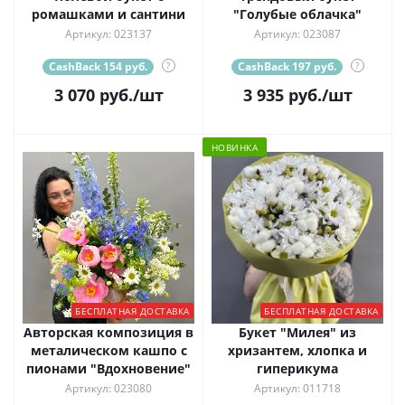
ромашками и сантини
"Голубые облачка"
Артикул: 023137
Артикул: 023087
CashBack 154 руб.
?
CashBack 197 руб.
?
3 070
руб.
/шт
3 935
руб.
/шт
НОВИНКА
БЕСПЛАТНАЯ ДОСТАВКА
БЕСПЛАТНАЯ ДОСТАВКА
Авторская композиция в
Букет "Милея" из
металическом кашпо с
хризантем, хлопка и
пионами "Вдохновение"
гиперикума
Артикул: 023080
Артикул: 011718