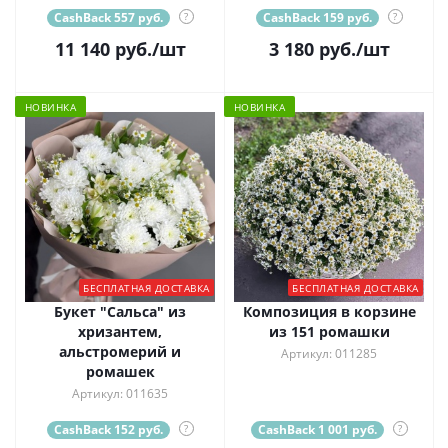
CashBack 557 руб.
?
CashBack 159 руб.
?
11 140
руб.
/шт
3 180
руб.
/шт
НОВИНКА
НОВИНКА
БЕСПЛАТНАЯ ДОСТАВКА
БЕСПЛАТНАЯ ДОСТАВКА
Букет "Сальса" из
Композиция в корзине
хризантем,
из 151 ромашки
альстромерий и
Артикул: 011285
ромашек
Артикул: 011635
CashBack 152 руб.
?
CashBack 1 001 руб.
?