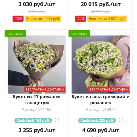
3 030
руб.
/шт
20 015
руб.
/шт
3 485 руб.
25 019 руб.
-15%
Экономия 455 руб.
-25%
Экономия 5 004 руб.
НОВИНКА
НОВИНКА
БЕСПЛАТНАЯ ДОСТАВКА
БЕСПЛАТНАЯ ДОСТАВКА
Букет из 17 ромашек
Букет из альстромерий и
танацетум
ромашек
Артикул: 011180
Артикул: 010977
CashBack 163 руб.
?
CashBack 235 руб.
?
3 255
руб.
/шт
4 690
руб.
/шт