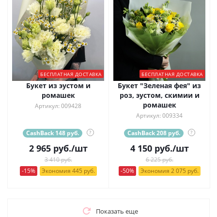
БЕСПЛАТНАЯ ДОСТАВКА
БЕСПЛАТНАЯ ДОСТАВКА
Букет из эустом и
Букет "Зеленая фея" из
ромашек
роз, эустом, скимии и
ромашек
Артикул: 009428
Артикул: 009334
CashBack 148 руб.
?
CashBack 208 руб.
?
2 965
руб.
/шт
4 150
руб.
/шт
3 410 руб.
6 225 руб.
-15%
Экономия 445 руб.
-50%
Экономия 2 075 руб.
Показать еще