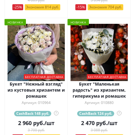
4 069 руб.
5 394 руб.
-25%
Экономия 814 руб.
-15%
Экономия 704 руб.
НОВИНКА
НОВИНКА
БЕСПЛАТНАЯ ДОСТАВКА
БЕСПЛАТНАЯ ДОСТАВКА
Букет "Нежный взгляд"
Букет "Маленькая
из кустовых хризантем и
радость" из хризантем,
ромашек
гиперикума и ромашек
Артикул: 010964
Артикул: 010880
CashBack 148 руб.
?
CashBack 124 руб.
?
2 960
руб.
/шт
2 470
руб.
/шт
3 700 руб.
3 088 руб.