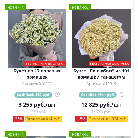
НОВИНКА
НОВИНКА
БЕСПЛАТНАЯ ДОСТАВКА
БЕСПЛАТНАЯ ДОСТАВКА
Букет из 17 полевых
Букет "По любви" из 101
ромашек
ромашки танацетум
Артикул: 010522
Артикул: 010519
CashBack 163 руб.
?
CashBack 641 руб.
?
3 255
руб.
/шт
12 825
руб.
/шт
4 069 руб.
14 749 руб.
-25%
Экономия 814 руб.
-15%
Экономия 1 924 руб.
НОВИНКА
НОВИНКА