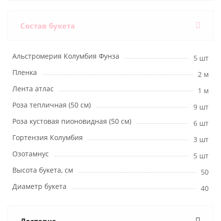
Состав букета
Альстромерия Колумбия Фунза
5 шт
Пленка
2 м
Лента атлас
1 м
Роза тепличная (50 см)
9 шт
Роза кустовая пионовидная (50 см)
6 шт
Гортензия Колумбия
3 шт
Озотамнус
5 шт
Высота букета, см
50
Диаметр букета
40
Доставка