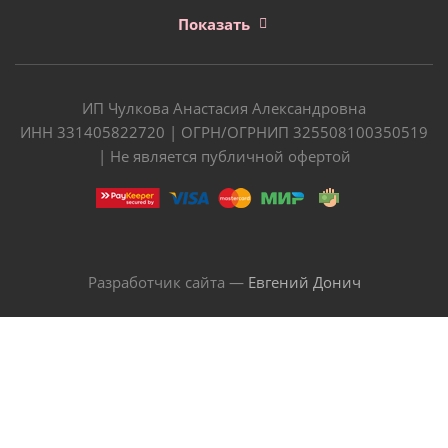
Показать
ИП Чулкова Анастасия Александровна
ИНН 331405822720 | ОГРН/ОГРНИП 325508100350519
| Не является публичной офертой
Разработчик сайта —
Евгений Донич