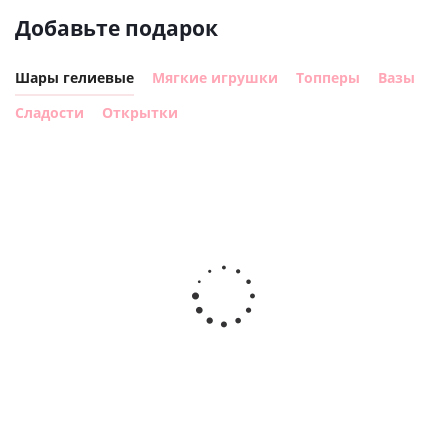
Добавьте подарок
Шары гелиевые
Мягкие игрушки
Топперы
Вазы
Сладости
Открытки
Шар с
Шар круг,
днем
счастливого
рождения,
Сердце розовое
дня
с
фольгированный
рождения
бабочками
шар с гелием (45
(45см)
см)
900
руб.
900
руб.
895
руб.