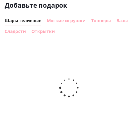
Добавьте подарок
Шары гелиевые
Мягкие игрушки
Топперы
Вазы
Сладости
Открытки
Шар с
Шар круг,
днем
счастливого
рождения,
Сердце розовое
дня
с
фольгированный
рождения
бабочками
шар с гелием (45
(45см)
см)
900
руб.
900
руб.
895
руб.