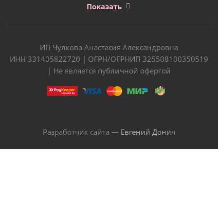
Показать
ИП Чулкова Анастасия Александровна
ИНН 331405822720 | ОГРН/ОГРНИП 325508100350519
| Не является публичной офертой
Разработчик сайта —
Евгений Донич