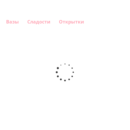
Вазы
Сладости
Открытки
Шар
Шар
Шар
Шар
сердце,
сердце I
гелиевый
Звезда - С
моя
love you
цифра 1
днем
любовь
(45 см)
(40х102
рождения
см)
(45 см)
1 330
895
895
895
руб.
руб.
руб.
руб.