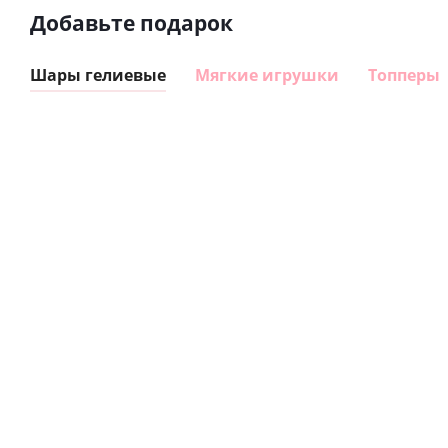
Добавьте подарок
Шары гелиевые
Мягкие игрушки
Топперы
Шар
Шар
гелиевый
гелиевый
цифра 8
цифра 4
Сердце розовое
(40х102
(40х102
фольгированный
см)
см)
шар с гелием (45
см)
1 330
1 330
руб.
895
руб.
руб.