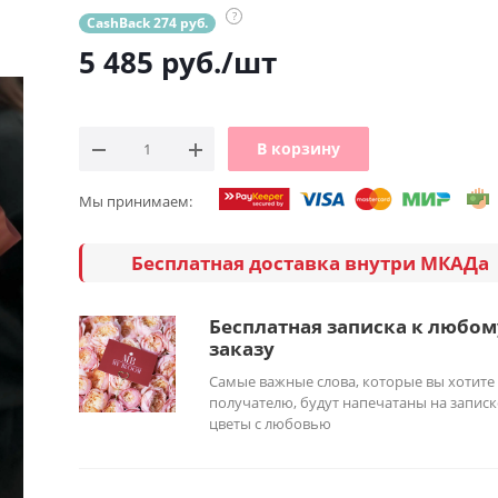
?
CashBack 274 руб.
5 485
руб.
/шт
В корзину
Мы принимаем:
Бесплатная доставка внутри МКАДа
Бесплатная записка к любом
заказу
Самые важные слова, которые вы хотите
получателю, будут напечатаны на записк
цветы с любовью