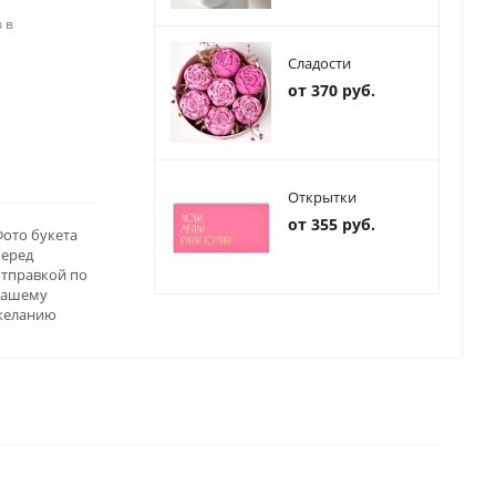
 в
Сладости
от 370 руб.
Открытки
от 355 руб.
ото букета
перед
отправкой по
вашему
желанию