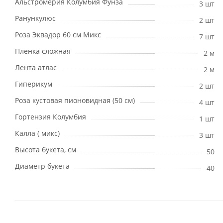
Альстромерия Колумбия Фунза
3 шт
Ранункулюс
2 шт
Роза Эквадор 60 см Микс
7 шт
Пленка сложная
2 м
Лента атлас
2 м
Гиперикум
2 шт
Роза кустовая пионовидная (50 см)
4 шт
Гортензия Колумбия
1 шт
Калла ( микс)
3 шт
Высота букета, см
50
Диаметр букета
40